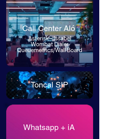
Call Center Aló
Asterisk - Issabel
Wombat Dialer
Queuemetrics/Wall Board
Toncal SIP
Whatsapp + iA